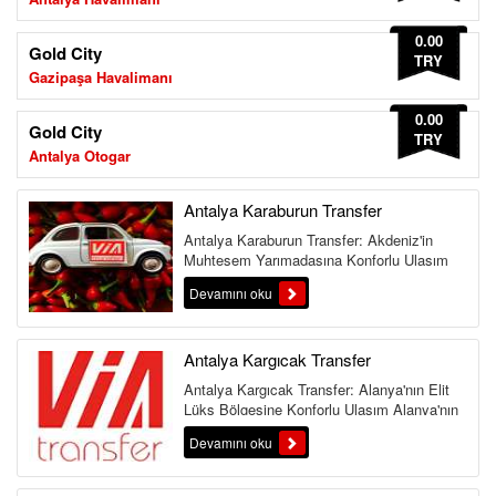
0.00
Gold City
TRY
Gazipaşa Havalimanı
0.00
Gold City
TRY
Antalya Otogar
Antalya Karaburun Transfer
Antalya Karaburun Transfer: Akdeniz'in
Muhteşem Yarımadasına Konforlu Ulaşım
Antalya'nın batı yakasında yer al...
Devamını oku
Antalya Kargıcak Transfer
Antalya Kargıcak Transfer: Alanya'nın Elit
Lüks Bölgesine Konforlu Ulaşım Alanya'nın
en prestijli ve...
Devamını oku